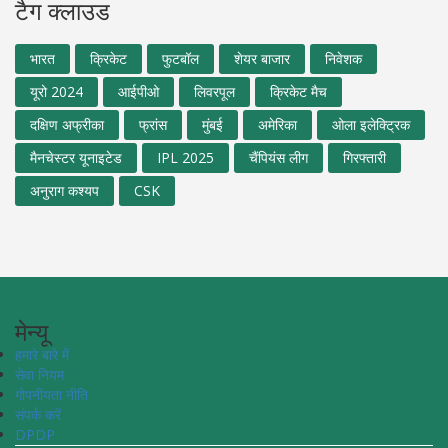
टैग क्लाउड
भारत
क्रिकेट
फुटबॉल
शेयर बाजार
निवेशक
यूरो 2024
आईपीओ
लिवरपूल
क्रिकेट मैच
दक्षिण अफ्रीका
फ्रांस
मुंबई
अमेरिका
ओला इलेक्ट्रिक
मैनचेस्टर यूनाइटेड
IPL 2025
चैंपियंस लीग
गिरफ्तारी
अनुराग कश्यप
CSK
मेन्यू
हमारे बारे में
सेवा नियम
गोपनीयता नीति
संपर्क करें
DPDP