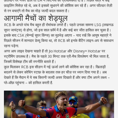
फ़ील्डिंग पर नजर डालें तो टीम ने फिटनेस को प्राथमिकता दी है। पिछले सत्र में कई
फ़ाइलिंग मिसेज़ रहे थे, अब वे इसको सुधारने की कोशिश कर रहे हैं। अगर फील्डर तेज़ी
से रन बचाएंगे तो मैच का मोड़ जल्दी बदल सकता है।
आगामी मैचों का शेड्यूल
RCB के अगले पांच मैच बहुत ही रोमांचक लगते हैं। पहले उनका सामना LSG (लखनऊ
सुपर जायंट्स) से होगा, जो इस साल फ़ॉर्म में है और कई बार जीत हासिल कर चुका है।
इसके बाद CSK (चेन्नई सुपर किंग्स) का मुठभेड़ आएगा – याद रखें कि आयुष महात्रे ने
पिछले सीजन में शानदार डेब्यू किया था, तो RCB को इनके बैटिंग लाइन‑अप से सावधान
रहना पड़ेगा.
अगर आप लाइव देखना चाहते हैं तो Jio Hotstar और Disney+ Hotstar पर
स्ट्रीमिंग उपलब्ध है। मैच के पहले 30 मिनट तक प्री‑मैच विश्लेषण भी मिल जाता है,
जिसमें विशेषज्ञ टीम की रणनीति बताते हैं।
कुल मिलाकर RCB इस सीज़न में नई ऊर्जा लाने की कोशिश कर रहा है। खिलाड़ी
बदलने से लेकर कोचिंग स्टाफ़ के बदलाव तक हर चीज़ पर ध्यान दिया गया है। अब
देखते हैं कि मैदान में ये सब कितनी जल्दी असर दिखाते हैं और क्या टीम अपने लक्ष्य –
प्ले‑ऑफ़ पहुंचना – को हासिल करती है.