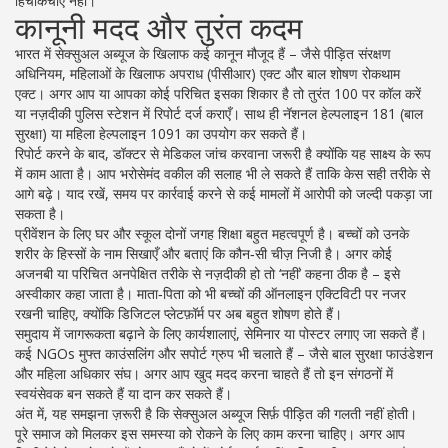
हिचकिचाएँ नहीं।
कानूनी मदद और तुरंत कदम
भारत में सेक्सुअल अब्यूज के खिलाफ कई कानून मौजूद हैं – जैसे पीड़ित संरक्षण
अधिनियम, महिलाओं के खिलाफ अपराध (पीसीआर) एक्ट और बाल शोषण रोकथाम
एक्ट। अगर आप या आपका कोई परिचित इसका शिकार है तो तुरंत 100 पर कॉल करें
या नज़दीकी पुलिस स्टेशन में रिपोर्ट दर्ज कराएँ। साथ ही नॅशनल हेल्पलाइन 181 (बाल
सुरक्षा) या महिला हेल्पलाइन 1091 का उपयोग कर सकते हैं।
रिपोर्ट करने के बाद, डॉक्टर से मेडिकल जांच करवाना जरूरी है क्योंकि यह साक्ष्य के रूप
में काम आता है। आप भरोसेमंद वकील की सलाह भी ले सकते हैं ताकि केस सही तरीके से
आगे बढ़े। याद रखें, समय पर कार्रवाई करने से कई मामलों में आरोपी को जल्दी पकड़ा जा
सकता है।
प्रीवेंशन के लिए घर और स्कूल दोनों जगह शिक्षा बहुत महत्वपूर्ण है। बच्चों को उनके
शरीर के हिस्सों के नाम सिखाएँ और बताएं कि कौन‑सी चीज़ निजी है। अगर कोई
अजनबी या परिचित अनपेक्षित तरीके से नज़दीकी हो तो ‘नहीं’ कहना ठीक है – इसे
अस्वीकार कहा जाता है। माता‑पिता को भी बच्चों की ऑनलाइन एक्टिविटी पर नजर
रखनी चाहिए, क्योंकि डिजिटल प्लेटफ़ॉर्म पर अब बहुत शोषण होते हैं।
समुदाय में जागरूकता बढ़ाने के लिए कार्यशालाएं, सेमिनार या पोस्टर लगाए जा सकते हैं।
कई NGOs मुफ्त काउंसलिंग और सपोर्ट ग्रुप भी चलाते हैं – जैसे बाल सुरक्षा फाउंडेशन
और महिला अधिकार संघ। अगर आप खुद मदद करना चाहते हैं तो इन संगठनों में
स्वयंसेवक बन सकते हैं या दान कर सकते हैं।
अंत में, यह समझना ज़रूरी है कि सेक्सुअल अब्यूज सिर्फ़ पीड़ित की गलती नहीं होती।
पूरे समाज को मिलकर इस समस्या को रोकने के लिए काम करना चाहिए। अगर आप