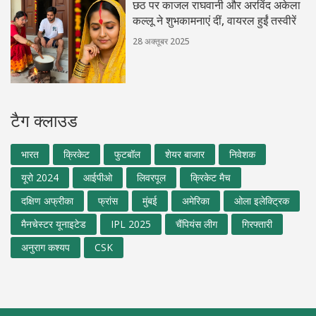
छठ पर काजल राघवानी और अरविंद अकेला
कल्लू ने शुभकामनाएं दीं, वायरल हुईं तस्वीरें
28 अक्तूबर 2025
टैग क्लाउड
भारत
क्रिकेट
फुटबॉल
शेयर बाजार
निवेशक
यूरो 2024
आईपीओ
लिवरपूल
क्रिकेट मैच
दक्षिण अफ्रीका
फ्रांस
मुंबई
अमेरिका
ओला इलेक्ट्रिक
मैनचेस्टर यूनाइटेड
IPL 2025
चैंपियंस लीग
गिरफ्तारी
अनुराग कश्यप
CSK