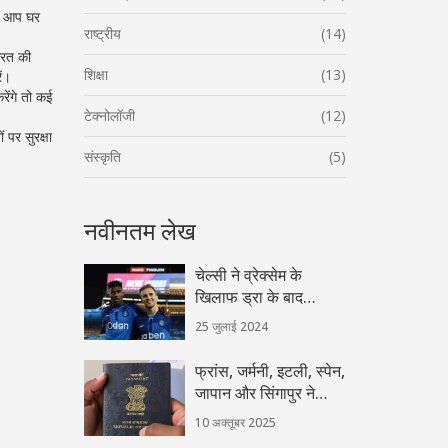
से आप घर
राष्ट्रीय
(14)
भारत की
शिक्षा
(13)
ें।
ेंगे तो कई
टेक्नोलॉजी
(12)
 पर सुरक्षा
संस्कृति
(5)
नवीनतम लेख
चेल्सी ने व्रेक्सेम के
खिलाफ ड्रा के बाद
मारेस्का की शैली का बचाव
25 जुलाई 2024
फ्रांस, जर्मनी, इटली, स्पेन,
जापान और सिंगापुर ने
2024 पासपोर्ट इंडेक्स में
10 अक्तूबर 2025
शीर्ष स्थान साझा किया