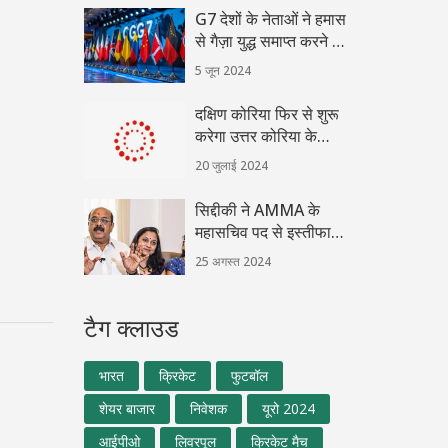
G7 देशों के नेताओं ने हमास
से गैज़ा युद्ध समाप्त करने के
लिए इसराइली प्रस्ताव
5 जून 2024
स्वीकारने का आग्रह किया
दक्षिण कोरिया फिर से शुरू
करेगा उत्तर कोरिया के
खिलाफ लाउडस्पीकर
20 जुलाई 2024
प्रसारण
सिद्दीकी ने AMMA के
महासचिव पद से इस्तीफा
दिया, बलात्कार के आरोपों
25 अगस्त 2024
के चलते मच गई हलचल
टैग क्लाउड
भारत
क्रिकेट
फुटबॉल
शेयर बाजार
निवेशक
यूरो 2024
आईपीओ
लिवरपूल
क्रिकेट मैच