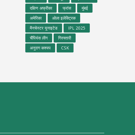
दक्षिण अफ्रीका
फ्रांस
मुंबई
अमेरिका
ओला इलेक्ट्रिक
मैनचेस्टर यूनाइटेड
IPL 2025
चैंपियंस लीग
गिरफ्तारी
अनुराग कश्यप
CSK