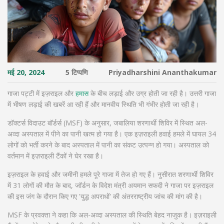
मई 20, 2024
5 टिप्पणि
Priyadharshini Ananthakumar
गाजा पट्टी में इज़राइल और
हमास
के बीच लड़ाई और उग्र होती जा रही है। उत्तरी गाजा
में भीषण लड़ाई की खबरें आ रही हैं और मानवीय स्थिति भी गंभीर होती जा रही है।
डॉक्टर्स विदाउट बॉर्डर्स (MSF) के अनुसार, जबालिया शरणार्थी शिविर में स्थित अल-
अव्दा अस्पताल में पीने का पानी खत्म हो गया है। एक इज़राइली हवाई हमले में घायल 34
लोगों को भर्ती करने के बाद अस्पताल में पानी का संकट उत्पन्न हो गया। अस्पताल को
वर्तमान में इज़राइली टैंकों ने घेर रखा है।
इज़राइल के हवाई और जमीनी हमले पूरे गाजा में तेज हो गए हैं। नुसीरात शरणार्थी शिविर
में 31 लोगों की मौत के बाद, जॉर्डन के विदेश मंत्री अयमान सफदी ने गाजा पर इज़राइल
की इस जंग के दौरान किए गए 'युद्ध अपराधों' की अंतरराष्ट्रीय जांच की मांग की है।
MSF के प्रवक्ता ने कहा कि अल-अव्दा अस्पताल की स्थिति बेहद नाजुक है। इज़राइली