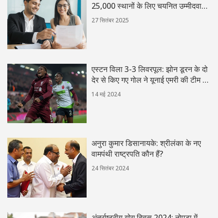
25,000 स्थानों के लिए चयनित उम्मीदवारों
की सूची अब उपलब्ध
27 सितंबर 2025
एस्टन विला 3-3 लिवरपूल: झोन डूरन के दो
देर से किए गए गोल ने यूनाई एमरी की टीम को
चैंपियंस लीग के करीब पहुंचाया
14 मई 2024
अनुरा कुमार डिसानायके: श्रीलंका के नए
वामपंथी राष्ट्रपति कौन हैं?
24 सितंबर 2024
अंतर्राष्ट्रीय योग दिवस 2024: नोएडा में