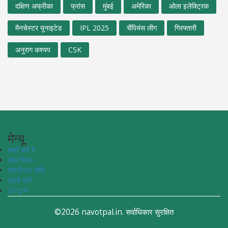
दक्षिण अफ्रीका
फ्रांस
मुंबई
अमेरिका
ओला इलेक्ट्रिक
मैनचेस्टर यूनाइटेड
IPL 2025
चैंपियंस लीग
गिरफ्तारी
अनुराग कश्यप
CSK
मेन्यू
हमारे बारे में
सेवा नियम
गोपनीयता नीति
संपर्क करें
DPDP
©2026 navotpal.in. सर्वाधिकार सुरक्षित