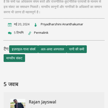
है कि सभी पक्ष अधिकतम संयम बरतें और राजनीतिक-कूटनीतिक प्रयासों के माध्यम से
इस संकट का समाधान निकालें। मानवीय कानूनों और नागरिकों के अधिकारों का सम्मान
करना भी उतना ही महत्वपूर्ण है।
मई 20, 2024
Priyadharshini Ananthakumar
5 टिप्पणि
Permalink
टैग:
इज़राइल-गाजा संघर्ष
अल-अव्दा अस्पताल
पानी की कमी
मानवीय संकट
5 जवाब
Rajan Jayswal