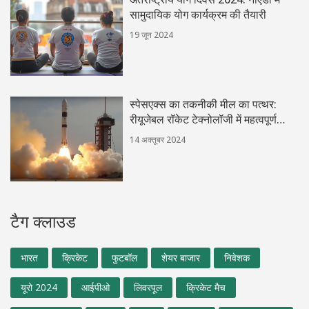
सामुदायिक योग कार्यक्रम की तैयारी
19 जून 2024
स्पेसएक्स का तकनीकी मील का पत्थर:
रीयूजेबल रॉकेट टेक्नोलॉजी में महत्वपूर्ण
उपल्धि
14 अक्तूबर 2024
टैग क्लाउड
भारत
क्रिकेट
फुटबॉल
शेयर बाजार
निवेशक
यूरो 2024
आईपीओ
लिवरपूल
क्रिकेट मैच