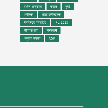
दक्षिण अफ्रीका
फ्रांस
मुंबई
अमेरिका
ओला इलेक्ट्रिक
मैनचेस्टर यूनाइटेड
IPL 2025
चैंपियंस लीग
गिरफ्तारी
अनुराग कश्यप
CSK