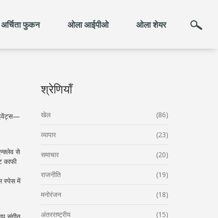
अर्चिता फुकन
ओला आईपीओ
ओला शेयर
श्रेणियाँ
खेल
(86)
इवेंट्स—
व्यापार
(23)
क्लेव से
समाचार
(20)
ेट काफी
राजनीति
(19)
स्पेस में
मनोरंजन
(18)
अंतरराष्ट्रीय
(15)
 आप संगीत