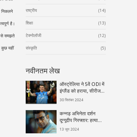
राष्ट्रीय
(14)
र निकलने
शिक्षा
(13)
वपूर्ण है।
टेक्नोलॉजी
(12)
ी से समझते
 कुछ यहीं
संस्कृति
(5)
नवीनतम लेख
ऑस्ट्रेलिया ने 5वें ODI में
इंग्लैंड को हराया, सीरीज
3-2 से अपने नाम की
30 सितंबर 2024
कन्नड़ अभिनेता दर्शन
दूग्गूदीप गिरफ्तार: हत्या
मामले में संलिप्तता का
13 जून 2024
आरोप