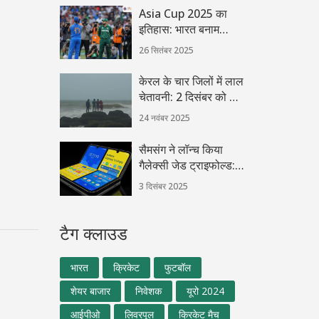
Asia Cup 2025 का
इतिहास: भारत बनाम
पाकिस्तान फाइनल, दुबई में
26 सितंबर 2025
28 सितंबर
केरल के चार जिलों में लाल
चेतावनी: 2 दिसंबर को भारी
बारिश से बाढ़ और भूस्खलन
24 नवंबर 2025
का खतरा
सैमसंग ने लॉन्च किया
गैलेक्सी जेड ट्राइफोल्ड:
दुनिया का पहला ट्रिपल-
3 दिसंबर 2025
फोल्डेबल स्मार्टफोन
टैग क्लाउड
भारत
क्रिकेट
फुटबॉल
शेयर बाजार
निवेशक
यूरो 2024
आईपीओ
लिवरपूल
क्रिकेट मैच