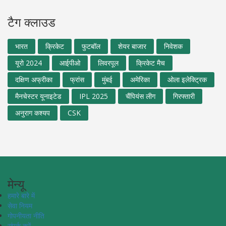
टैग क्लाउड
भारत
क्रिकेट
फुटबॉल
शेयर बाजार
निवेशक
यूरो 2024
आईपीओ
लिवरपूल
क्रिकेट मैच
दक्षिण अफ्रीका
फ्रांस
मुंबई
अमेरिका
ओला इलेक्ट्रिक
मैनचेस्टर यूनाइटेड
IPL 2025
चैंपियंस लीग
गिरफ्तारी
अनुराग कश्यप
CSK
मेन्यू
हमारे बारे में
सेवा नियम
गोपनीयता नीति
संपर्क करें