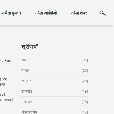
अर्चिता फुकन
ओला आईपीओ
ओला शेयर
श्रेणियाँ
खेल
(86)
Q2 परिणाम
व्यापार
(23)
खीं और
समाचार
(20)
साफ़
राजनीति
(19)
या और
महत्वपूर्ण
मनोरंजन
(18)
अंतरराष्ट्रीय
(15)