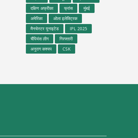
दक्षिण अफ्रीका
फ्रांस
मुंबई
अमेरिका
ओला इलेक्ट्रिक
मैनचेस्टर यूनाइटेड
IPL 2025
चैंपियंस लीग
गिरफ्तारी
अनुराग कश्यप
CSK