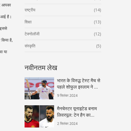
दि आपका
राष्ट्रीय
(14)
ी आई है।
शिक्षा
(13)
 इससे
टेक्नोलॉजी
(12)
 किया है,
संस्कृति
(5)
वा या
नवीनतम लेख
भारत के विरुद्ध टेस्ट मैच से
पहले शोफुल इस्लाम ने दी
चेतावनी, पाकिस्तान पर हुई
9 सितंबर 2024
जीत का दिया हवाला
मैनचेस्टर यूनाइटेड बनाम
लिवरपूल: टेन हैग का
आक्रमण, रॉबर्टसन की
2 सितंबर 2024
भागदौड़, और ग्रैवेनबर्च की