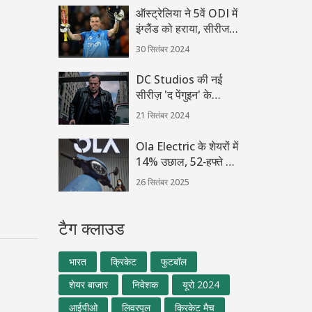
असली परीक्षा
ऑस्ट्रेलिया ने 5वें ODI में
इंग्लैंड को हराया, सीरीज
3-2 से अपने नाम की
30 सितंबर 2024
DC Studios की नई
सीरीज़ 'द पेंगुइन' के
एपिसोड्स कब होंगे रिलीज़?
21 सितंबर 2024
जानें पूरी शेड्यूल की
जानकारी
Ola Electric के शेयरों में
14% उछाल, 52‑हफ्ते के
न्यूनतम पर फिर से भरोसा
26 सितंबर 2025
टैग क्लाउड
भारत
क्रिकेट
फुटबॉल
शेयर बाजार
निवेशक
यूरो 2024
आईपीओ
लिवरपूल
क्रिकेट मैच