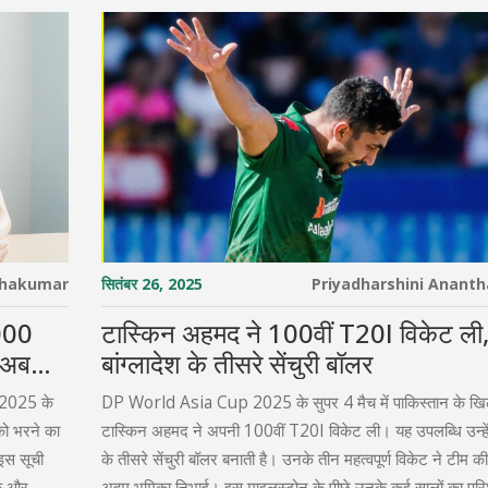
thakumar
सितंबर 26, 2025
Priyadharshini Anant
000
टास्किन अहमद ने 100वीं T20I विकेट ली, 
ी अब
बांग्लादेश के तीसरे सेंचुरी बॉलर
न 2025 के
DP World Asia Cup 2025 के सुपर 4 मैच में पाकिस्तान के ख
को भरने का
टास्किन अहमद ने अपनी 100वीं T20I विकेट ली। यह उपलब्धि उन्हें ब
वाइस सूची
के तीसरे सेंचुरी बॉलर बनाती है। उनके तीन महत्वपूर्ण विकेट ने टीम की
िक और
अहम भूमिका निभाई। इस माइलस्टोन के पीछे उनके कई सालों का पर