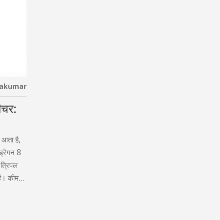
hakumar
चर:
 आता है,
्रैगन 8
त्रिपल
हैं। कीमत
े लिए