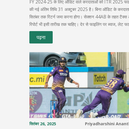
FY 2024‑25 के लिए ऑडिट वाले करदाताओं को ITR 2025 फा
की नई अंतिम तिथि 31 अक्टूबर 2025 है। बिना ऑडिट के करदात
सितंबर तक रिटर्न जमा करना होगा। सेक्शन 44AB के तहत टैक्
रिपोर्ट भी इसी तारीख तक चाहिए। देर से फाइलिंग पर ब्याज, लेट फ
और 271B के तहत दंड लग सकते हैं। अतः समय पर तैयारी और स
पढ़ना
के लिए विशेषज्ञों की सलाह अनिवार्य है।
सितंबर 26, 2025
Priyadharshini Anan