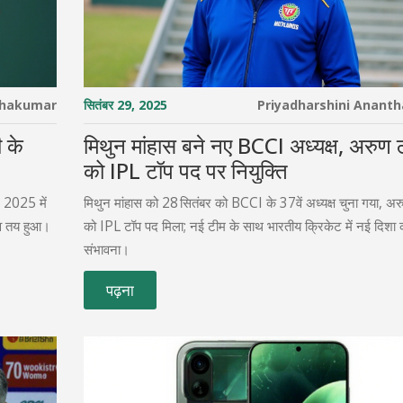
thakumar
सितंबर 29, 2025
Priyadharshini Anant
ी के
मिथुन मांहास बने नए BCCI अध्यक्ष, अरुण 
को IPL टॉप पद पर नियुक्ति
न 2025 में
मिथुन मांहास को 28 सितंबर को BCCI के 37वें अध्यक्ष चुना गया, अर
ाव तय हुआ।
को IPL टॉप पद मिला; नई टीम के साथ भारतीय क्रिकेट में नई दिशा 
संभावना।
पढ़ना