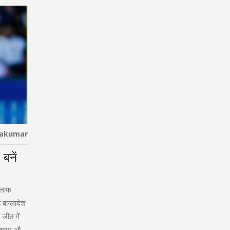
hakumar
बनें
िलाफ
ांग्लादेश
 जीत में
िश्रम और