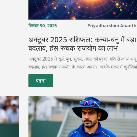
सितंबर 30, 2025
Priyadharshini Anant
अक्टूबर 2025 राशिफल: कन्या‑धनु में बड़ा
बदलाव, हंस‑रुचक राजयोग का लाभ
अक्टूबर 2025 में सूर्य, बुध, शुक्र, मंगल की प्रबल गति से कन्या‑धनु म
बदलाव, हंस‑रुचक राजयोग के कारण अवसर, जबकि मकर में चुनौतियां
पढ़ना