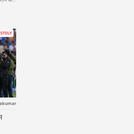
hakumar
म