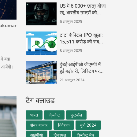
उत्पादन मूल्य
US में 6,000+ छात्र वीज़ा
रद्द, भारतीय छात्रों को
सबसे बड़ा झटका
6 अक्तूबर 2025
hakumar
टाटा कैपिटल IPO खुला:
15,511 करोड़ की सबसे
बड़ी सार्वजनिक पेशकश
8 अक्तूबर 2025
ें बड़ा
हुंडई आईपीओ जीएमपी में
 आयेंगी।
हुई बढ़ोतरी, लिस्टिंग पर
टिकी निवेशकों की नजरें
21 अक्तूबर 2024
टैग क्लाउड
भारत
क्रिकेट
फुटबॉल
शेयर बाजार
निवेशक
यूरो 2024
आईपीओ
लिवरपूल
क्रिकेट मैच