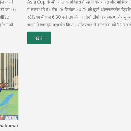
इल करने
Asia Cup के 41 साल के इतिहास में पहली बार भारत और पाकिस्त
ाओं को 16
में टकरा रहे हैं। मैच 28 सितंबर 2025 को दुबई अंतरराष्ट्रीय क्रिक
स ऑडिट
स्टेडियम में शाम 6:30 बजे तय होगा। दोनों टीमों ने ग्रुप‑A और सुपर
ाइलिंग फीस
चरणों में शानदार प्रदर्शन किया। पाकिस्तान ने बांग्लादेश को 11 रन 
ही फाइलिंग
फाइनल की जगह पक्की की। इस ऐतिहासिक मुकाबले के टिकट आधि
पढ़ना
Platinumlist साइट से उपलब्ध हैं।
thakumar