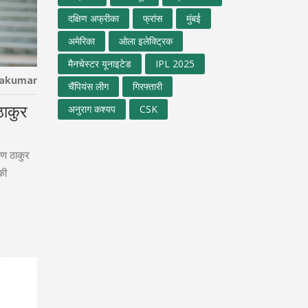
दक्षिण अफ्रीका
फ्रांस
मुंबई
अमेरिका
ओला इलेक्ट्रिक
मैनचेस्टर यूनाइटेड
IPL 2025
hakumar
चैंपियंस लीग
गिरफ्तारी
ठाकुर
अनुराग कश्यप
CSK
ुण ठाकुर
की