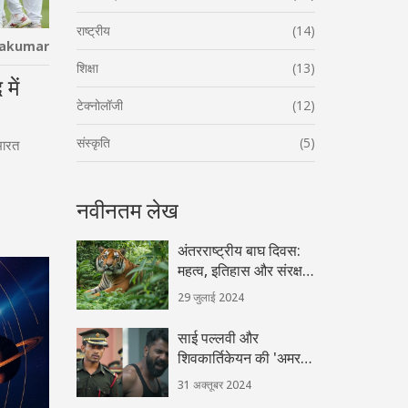
राष्ट्रीय
(14)
hakumar
शिक्षा
(13)
में
टेक्नोलॉजी
(12)
संस्कृति
(5)
भारत
नवीनतम लेख
अंतरराष्ट्रीय बाघ दिवस:
महत्व, इतिहास और संरक्षण
प्रयासों पर विस्तृत
29 जुलाई 2024
जानकारी
साई पल्लवी और
शिवकार्तिकेयन की 'अमरन'
तेलुगु फिल्म समीक्षा -
31 अक्तूबर 2024
अद्वितीय प्रदर्शन और उच्च