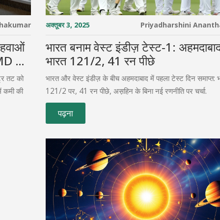
thakumar
अक्तूबर 3, 2025
Priyadharshini Anant
 हवाओं
भारत बनाम वेस्ट इंडीज़ टेस्ट‑1: अहमदाबाद 
MD ने
भारत 121/2, 41 रन पीछे
ट्र तट को
भारत और वेस्ट इंडीज़ के बीच अहमदाबाद में पहला टेस्ट दिन समाप्त: 
ें कमी की
121/2 पर, 41 रन पीछे, अस़हिन के बिना नई रणनीति पर चर्चा.
पढ़ना