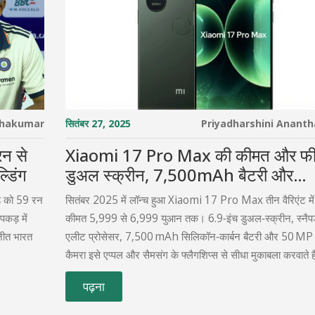
thakumar
सितंबर 27, 2025
Priyadharshini Anant
रन से
Xiaomi 17 Pro Max की कीमत और फी
्डिंग
डुअल स्क्रीन, 7,500mAh बैटरी और
स्नैपड्रैगन 8 एलीट
ंड को 59 रन
सितंबर 2025 में लॉन्च हुआ Xiaomi 17 Pro Max तीन वैरिएंट में
पकड़ में
कीमत 5,999 से 6,999 युआन तक। 6.9‑इंच डुअल‑स्क्रीन, स्नैपड
जीत भारत
एलीट प्रोसेसर, 7,500 mAh सिलिकॉन‑कार्बन बैटरी और 50 MP 
कैमरा इसे एप्पल और सैमसंग के फ्लैगशिप्स से सीधा मुकाबला करवाते 
के हिसाब से प्रीमियम फीचर मिलते हैं, इसलिए बजट‑सेंसिटिव यूजर्स क
पढ़ना
आकर्षक विकल्प बनता है।