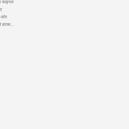
ान फाइनल
ेट
‑फ़ोर
से हराकर
कारिक